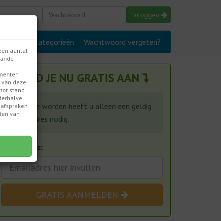
Inloggen
den
Alle categorieën
Wachtwoord vergeten?
een aantal
aande
MELD JE NU GRATIS AAN
gmenten
n van deze
tot stand
derhalve
Om lid te worden heeft u alleen een geldig
e afspraken
rden van
e-mailadres nodig.
Emailadres:
GRATIS AANMELDEN