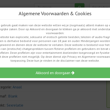
Algemene Voorwaarden & Cookies
Home
Aanmel
e gebruik gaat maken van deze website willen wij je (nogmaals) attent maken op 
ngrijke zaken. Door op Akkoord en doorgaan te klikken ga je akkoord met onderst
voorwaarden:
vangen is geen mogelijkheid
ebsite kan expliciete, seksuele of erotisch getinte beelden, teksten of audio fra
en is derhalve bedoeld voor personen van 18 jaar en ouder. Minderjarigen worde
geweerd en dienen deze de website te verlaten. Deze website is bedoeld voor het 
id
 van (erotische) chatgesprekken tussen fictieve profielen en gebruikers en bevat 
rofielen. Deze profielen zijn voor entertainment doeleinden toegevoegd en fysiek
t deze profielen niet mogelijk. Op deze dienst zijn Privacy en Algemene voorwaa
ofiel: Bodorgay1984 (32 jaar)
toepassing. Deze kun je vinden in de disclaimer van deze website.
ont in:
Poperingen
Akkoord en doorgaan
vincie:
West-Vlaanderen
tegorie:
Anaal
maf:
Blank
ekt:
Sexrelatie